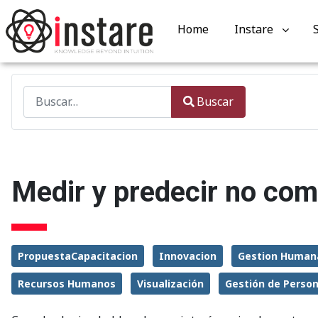
Home
Instare
Buscar
Buscar
Type 2 or more characters for results.
Medir y predecir no co
PropuestaCapacitacion
Innovacion
Gestion Human
Recursos Humanos
Visualización
Gestión de Perso