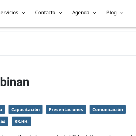
Servicios
Contacto
Agenda
Blog
mbinan
a
Capacitación
Presentaciones
Comunicación
nas
RR.HH.