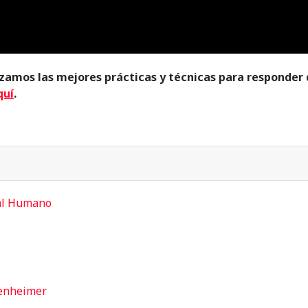
izamos las mejores prácticas y técnicas para responde
quí
.
tal Humano
denheimer