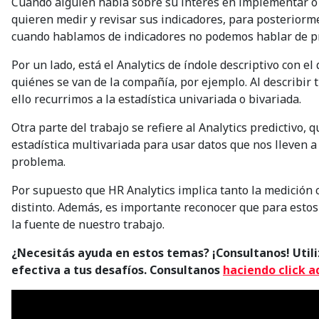
Cuando alguien habla sobre su interés en implementar o 
quieren medir y revisar sus indicadores, para posteriorm
cuando hablamos de indicadores no podemos hablar de pr
Por un lado, está el Analytics de índole descriptivo con e
quiénes se van de la compañía, por ejemplo. Al describir 
ello recurrimos a la estadística univariada o bivariada.
Otra parte del trabajo se refiere al Analytics predictivo,
estadística multivariada para usar datos que nos lleven a
problema.
Por supuesto que HR Analytics implica tanto la medición c
distinto. Además, es importante reconocer que para estos
la fuente de nuestro trabajo.
¿Necesitás ayuda en estos temas? ¡Consultanos! Util
efectiva a tus desafíos. C
onsultanos
haciendo click a