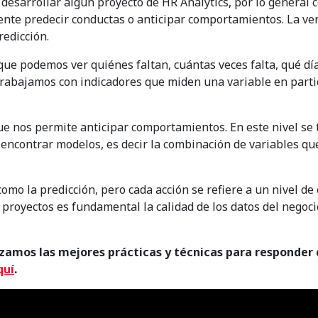
desarrollar algún proyecto de HR Analytics, por lo general
ente predecir conductas o anticipar comportamientos. La ve
edicción.
l que podemos ver quiénes faltan, cuántas veces falta, qué día
trabajamos con indicadores que miden una variable en partic
 que nos permite anticipar comportamientos. En este nivel se
 encontrar modelos, es decir la combinación de variables qu
omo la predicción, pero cada acción se refiere a un nivel de
 proyectos es fundamental la calidad de los datos del negoci
izamos las mejores prácticas y técnicas para responde
quí
.