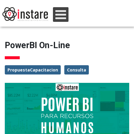
PowerBI On-Line
PropuestaCapacitacion
Consulta