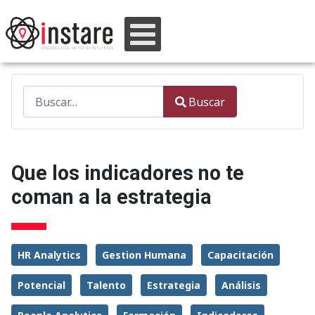
Buscar
Buscar
Type 2 or more characters for results.
Que los indicadores no te
coman a la estrategia
HR Analytics
Gestion Humana
Capacitación
Potencial
Talento
Estrategia
Análisis